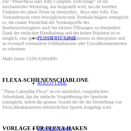
Die "Plissè/flexa oder Jolly Complete Testvorlage" ist ein
mechanisches Werkzeug, das hergestellt wird, um die korrekte
Funktion der plissè-Netze zu überprüfen,
flexa oder Jolly. Das
Vorhandensein eines beweglichencrank Vertikalschlägers ermöglicht
es, die exakte Parallelität der Vertikalprofile des
Insektenschutzgitters auch bei kleinen Öffnungen zu überprüfen.
Dank der einfachen Handhabung und der hohen Präzision ist es
PLISSIERTE LINIE
möglich, eine große Anzahl von Moskitonetzen zu überprüfen und
so eventuell vorhandene Fehlfunktionen oder Unvollkommenheiten
zu erkennen.
Maße (mm): 2320x3200x890
FLEXA-SCHIENENSCHABLONE
ROLLO LINIE
"Dima Caterpillar Flexa" ist ein nützliches, vorgedrucktes
Arbeitsblatt, das die einfache Vergrößerung der Spurkette
ermöglicht, indem die genaue Anzahl der für die Herstellung von
Flexa-Moskitonetzen erforderlichen Spuren festgelegt wird.
VORLAGE FÜR FLEXA-HAKEN
RAHMEN LINIE