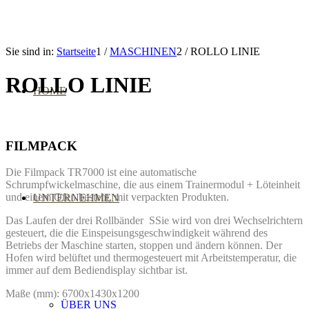
Sie sind in:
Startseite
1
/
MASCHINEN
2
/
ROLLO LINIE
ROLLO LINIE
HOME
FILMPACK
Die Filmpack TR7000 ist eine automatische
Schrumpfwickelmaschine, die aus einem Trainermodul + Löteinheit
und einem Ofen besteht, mit verpackten Produkten.
UNTERNEHMEN
Das Laufen der drei Rollbänder
SSie wird von drei Wechselrichtern
gesteuert, die die Einspeisungsgeschwindigkeit während des
Betriebs der Maschine starten, stoppen und ändern können. Der
Hofen wird belüftet und thermogesteuert mit Arbeitstemperatur, die
immer auf dem Bediendisplay sichtbar ist.
Maße (mm): 6700x1430x1200
ÜBER UNS