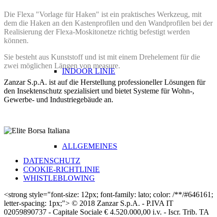
Die Flexa "Vorlage für Haken" ist ein praktisches Werkzeug, mit
dem die Haken an den Kastenprofilen und den Wandprofilen bei der
Realisierung der Flexa-Moskitonetze richtig befestigt werden
können.
Sie besteht aus Kunststoff und ist mit einem Drehelement für die
zwei möglichen Längen von measure.
INDOOR LINIE
Zanzar S.p.A. ist auf die Herstellung professioneller Lösungen für
den Insektenschutz spezialisiert und bietet Systeme für Wohn-,
Gewerbe- und Industriegebäude an.
AUSZEICHNUNGEN
Erfahren Sie mehr
ALLGEMEINES
DATENSCHUTZ
COOKIE-RICHTLINIE
WHISTLEBLOWING
<strong style="font-size: 12px; font-family: lato; color: /**/#646161;
letter-spacing: 1px;"> © 2018 Zanzar S.p.A. - P.IVA IT
02059890737 - Capitale Sociale € 4.520.000,00 i.v. - Iscr. Trib. TA