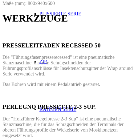
Maße (mm): 800x940x600
PLISSIERTE SERIE
WERKZEUGE
PRESSELEITFADEN RECESSED 50
Die "Führungsfasenpresserecessed" ist eine pneumatische
ZIP
Stanzmaschine, die zum Schrägschneiden der
Führungsprofilanschlüsse für Insektenschutzgitter der Wrap-around-
Serie verwendet wird.
Das Bohren wird mit einem Pedalantrieb gestartet.
PERLEGNO PRESSETTE 2-3 SUP.
RAHMEN SERIE
Der "Holzführer Kegelpresse 2-3 Sup" ist eine pneumatische
Stanzmaschine, die für das Schrägschneiden der Terminals der
oberen Führungsprofile der Wickelserie von Moskitonetzen
eingesetzt wird.