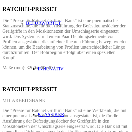
RATCHET-PRESSET
Die "Presse für Ratchet-Griff mit Bank" ist eine pneumatische
BEFÜRWORTET
Stanzmaschine, die für die Ausführung der Befestigungslöcher der
Greifgriffe in den Moskitonetzen der Umschlagserie eingesetzt
wird. Das System ist mit einem Paar Dichtungselemente von
Profilen ausgestattet, die auf einer linearen Führung bewegt werden
können, um die Bearbeitung von Profilen unterschiedlicher Länge
durchzuführen. Der Bohrbeginn erfolgt über einen speziellen
Knopf.
Maße (mm): 3200x260x200
INNOVATIV
RATCHET-PRESSET
MIT ARBEITSBANK
Die "Presse für Ratchet-Griff mit Bank" ist eine Werkbank, die mit
KLASSIKER
einer pneumatischen Stanzmaschine ausgestattet ist, die für die
Ausführung der Befestigungslöcher der Greifgriffe in den
Moskitonetzen der Umschlagserie eingesetzt wird.
Die Bank ist mit
einem Paar Dichtungselemente der Profile ausgestattet, die auf einer