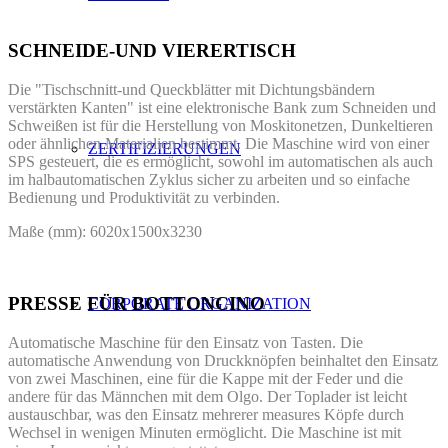
SCHNEIDE-UND VIERERTISCH
Die "Tischschnitt-und Queckblätter mit Dichtungsbändern
verstärkten Kanten" ist eine elektronische Bank zum Schneiden und
Schweißen ist für die Herstellung von Moskitonetzen, Dunkeltieren
oder ähnlichen Materialien bestimmt. Die Maschine wird von einer
ZERTIFIZIERUNGEN
SPS gesteuert, die es ermöglicht, sowohl im automatischen als auch
im halbautomatischen Zyklus sicher zu arbeiten und so einfache
Bedienung und Produktivität zu verbinden.
Maße (mm): 6020x1500x3230
PRESSE FÜR BOTTONCINO
CORPORATE ORGANIZATION
Automatische Maschine für den Einsatz von Tasten.
Die
automatische Anwendung von Druckknöpfen beinhaltet den Einsatz
von zwei Maschinen, eine für die Kappe mit der Feder und die
andere für das Männchen mit dem Olgo.
Der Toplader ist leicht
austauschbar, was den Einsatz mehrerer measures Köpfe durch
Wechsel in wenigen Minuten ermöglicht. Die Maschine ist mit