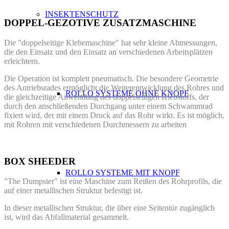
INSEKTENSCHUTZ
DOPPEL-GEZOTIVE ZUSATZMASCHINE
Die "doppelseitige Klebemaschine" hat sehr kleine Abmessungen,
die den Einsatz und den Einsatz an verschiedenen Arbeitsplätzen
erleichtern.
Die Operation ist komplett pneumatisch. Die besondere Geometrie
des Antriebsrades ermöglicht die Weiterentwicklung des Rohres und
ROLLO SYSTEME OHNE KNOPF
die gleichzeitige Anwendung des doppelseitigen Klebstoffs, der
durch den anschließenden Durchgang unter einem Schwammrad
fixiert wird, der mit einem Druck auf das Rohr wirkt. Es ist möglich,
mit Rohren mit verschiedenen Durchmessern zu arbeiten
BOX SHEEDER
ROLLO SYSTEME MIT KNOPF
"The Dumpster" ist eine Maschine zum Reißen des Rohrprofils, die
auf einer metallischen Struktur befestigt ist.
In dieser metallischen Struktur, die über eine Seitentür zugänglich
ist, wird das Abfallmaterial gesammelt.