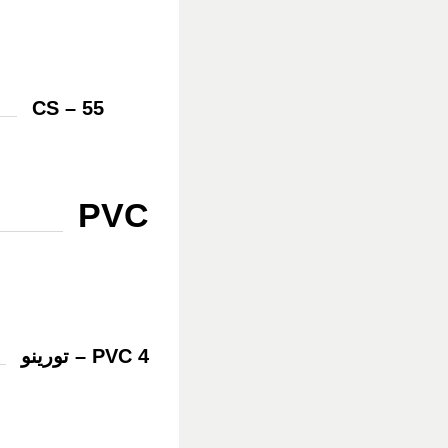
CS – 55
PVC
PVC 4 – تورينو