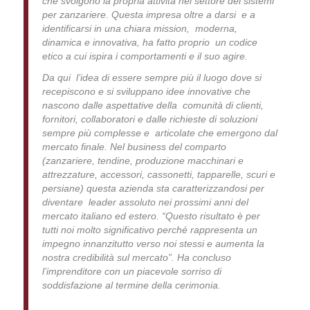
che svolgono la propria attività nel settore dei sistemi
per zanzariere. Questa impresa oltre a darsi e a
identificarsi in una chiara mission, moderna,
dinamica e innovativa, ha fatto proprio un codice
etico a cui ispira i comportamenti e il suo agire.
Da qui l’idea di essere sempre più il luogo dove si
recepiscono e si sviluppano idee innovative che
nascono dalle aspettative della comunità di clienti,
fornitori, collaboratori e dalle richieste di soluzioni
sempre più complesse e articolate che emergono dal
mercato finale.
Nel business del comparto
(zanzariere, tendine, produzione macchinari e
attrezzature, accessori, cassonetti, tapparelle, scuri e
persiane) questa azienda sta caratterizzandosi per
diventare leader assoluto nei prossimi anni del
mercato italiano ed estero. “Questo risultato è per
tutti noi molto significativo perché rappresenta un
impegno innanzitutto verso noi stessi e aumenta la
nostra credibilità sul mercato”. Ha concluso
l’imprenditore con un piacevole sorriso di
soddisfazione al termine della cerimonia.