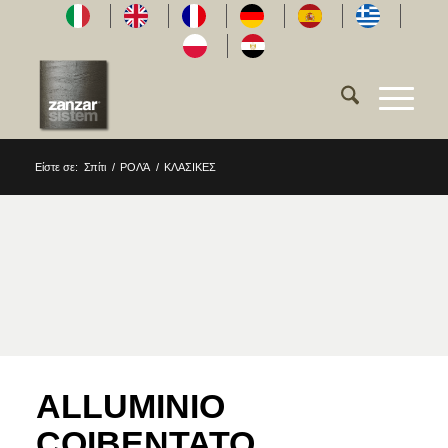
Είστε σε:
Σπίτι
/
ΡΟΛΆ
/
ΚΛΑΣΙΚΕΣ
ALLUMINIO
COIBENTATO