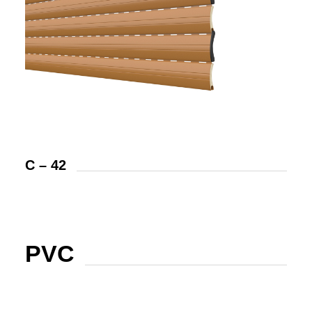
C – 42
PVC