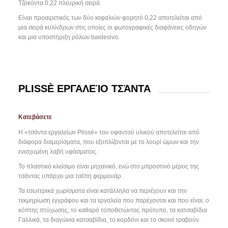
Τζοκόντα 0,22 πλευρική σειρά.
Είναι προαιρετικός των δύο κεφαλιών φορητό 0,22 αποτελείται από
μια σειρά κυλίνδρων στις οποίες οι φωτογραφικές διαφάνειες οδηγών
και μια υποστήριξη ρόλων baidesivo.
PLISSÈ ΕΡΓΑΛΕΊΟ ΤΣΆΝΤΑ
Κατεβάσετε
Η «τσάντα εργαλείων Plissè» του υφαντού υλικού αποτελείται από
διάφορα διαμερίσματα, που εξοπλίζονται με το λουρί ώμων και την
ενισχυμένη λαβή υφάσματος.
Το πλαστικό κλείσιμο είναι μηχανικό, ενώ στο μπροστινό μέρος της
τσάντας υπάρχει μια τσέπη φερμουάρ.
Τα εσωτερικά χωρίσματα είναι κατάλληλα να περιέχουν και την
τεκμηρίωση εγγράφου και τα εργαλεία που παρέχονται και που είναι: ο
κόπτης πτύχωσης, το καθαρό τοποθετώντας πρότυπο, τα κατσαβίδια
Γαλλικά, τα διαγώνια κατσαβίδια, το κορδόνι και το σκοινί τραβούν.