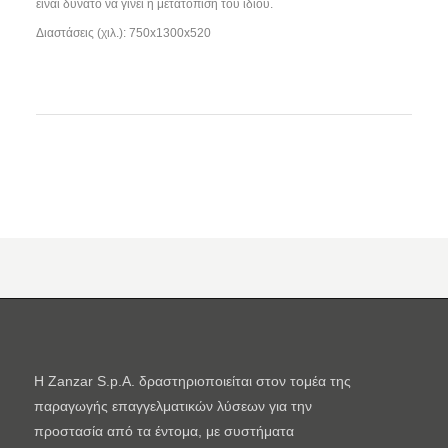
είναι δυνατό να γίνει η μετατόπιση του ίδιου.
Διαστάσεις (χιλ.): 750x1300x520
Η Zanzar S.p.A. δραστηριοποιείται στον τομέα της
παραγωγής επαγγελματικών λύσεων για την
προστασία από τα έντομα, με συστήματα