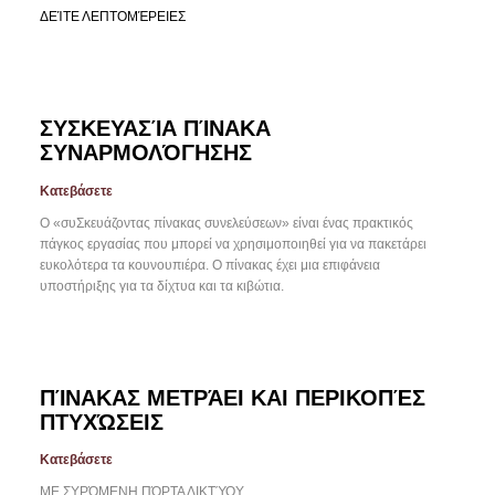
ΔΕΊΤΕ ΛΕΠΤΟΜΈΡΕΙΕΣ
ΣΥΣΚΕΥΑΣΊΑ ΠΊΝΑΚΑ
ΣΥΝΑΡΜΟΛΌΓΗΣΗΣ
Κατεβάσετε
Ο «συΣκευάζοντας πίνακας συνελεύσεων» είναι ένας πρακτικός
πάγκος εργασίας που μπορεί να χρησιμοποιηθεί για να πακετάρει
ευκολότερα τα κουνουπιέρα. Ο πίνακας έχει μια επιφάνεια
υποστήριξης για τα δίχτυα και τα κιβώτια.
ΠΊΝΑΚΑΣ ΜΕΤΡΆΕΙ ΚΑΙ ΠΕΡΙΚΟΠΈΣ
ΠΤΥΧΏΣΕΙΣ
Κατεβάσετε
ΜΕ ΣΥΡΌΜΕΝΗ ΠΌΡΤΑ ΔΙΚΤΎΟΥ