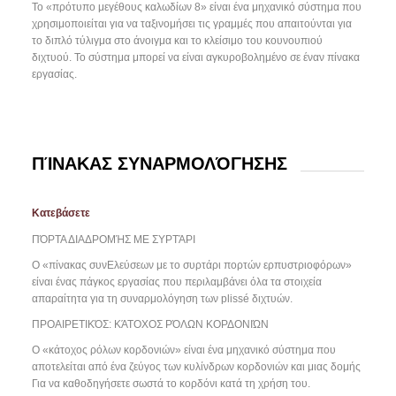
Το «πρότυπο μεγέθους καλωδίων 8» είναι ένα μηχανικό σύστημα που
χρησιμοποιείται για να ταξινομήσει τις γραμμές που απαιτούνται για
το διπλό τύλιγμα στο άνοιγμα και το κλείσιμο του κουνουπιού
διχτυού. Το σύστημα μπορεί να είναι αγκυροβολημένο σε έναν πίνακα
εργασίας.
ΠΊΝΑΚΑΣ ΣΥΝΑΡΜΟΛΌΓΗΣΗΣ
Κατεβάσετε
ΠΌΡΤΑ ΔΙΑΔΡΟΜΉΣ ΜΕ ΣΥΡΤΆΡΙ
Ο «πίνακας συνΕλεύσεων με το συρτάρι πορτών ερπυστριοφόρων»
είναι ένας πάγκος εργασίας που περιλαμβάνει όλα τα στοιχεία
απαραίτητα για τη συναρμολόγηση των plissé διχτυών.
ΠΡΟΑΙΡΕΤΙΚΌΣ: ΚΆΤΟΧΟΣ ΡΌΛΩΝ ΚΟΡΔΟΝΙΏΝ
Ο «κάτοχος ρόλων κορδονιών» είναι ένα μηχανικό σύστημα που
αποτελείται από ένα ζεύγος των κυλίνδρων κορδονιών και μιας δομής
Για να καθοδηγήσετε σωστά το κορδόνι κατά τη χρήση του.