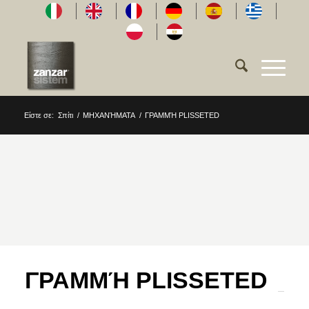
Είστε σε:
Σπίτι
/
ΜΗΧΑΝΉΜΑΤΑ
/
ΓΡΑΜΜΉ PLISSETED
ΓΡΑΜΜΉ PLISSETED