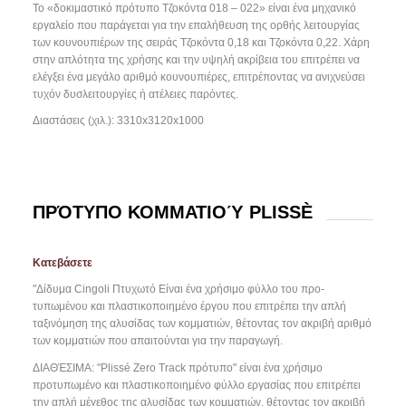
Το «δοκιμαστικό πρότυπο Τζοκόντα 018 – 022» είναι ένα μηχανικό
εργαλείο που παράγεται για την επαλήθευση της ορθής λειτουργίας
των κουνουπιέρων της σειράς Τζοκόντα 0,18 και Τζοκόντα 0,22. Χάρη
στην απλότητα της χρήσης και την υψηλή ακρίβεια του επιτρέπει να
ελέγξει ένα μεγάλο αριθμό κουνουπιέρες, επιτρέποντας να ανιχνεύσει
τυχόν δυσλειτουργίες ή ατέλειες παρόντες.
Διαστάσεις (χιλ.): 3310x3120x1000
ΠΡΌΤΥΠΟ ΚΟΜΜΑΤΙΟΎ PLISSÈ
Κατεβάσετε
"Δίδυμα Cingoli
Πτυχωτό
Είναι ένα χρήσιμο φύλλο του προ-
τυπωμένου και πλαστικοποιημένο έργου που επιτρέπει την απλή
ταξινόμηση της αλυσίδας των κομματιών, θέτοντας τον ακριβή αριθμό
των κομματιών που απαιτούνται για την παραγωγή.
ΔΙΑΘΈΣΙΜΑ:
"Plissé Zero Track πρότυπο" είναι ένα χρήσιμο
προτυπωμένο και πλαστικοποιημένο φύλλο εργασίας που επιτρέπει
την απλή μέγεθος της αλυσίδας των κομματιών, θέτοντας τον ακριβή