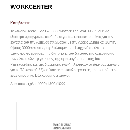
WORKCENTER
Κατεβάσετε
Το «WorkCenter 15/20 – 3000 Network and Profiles» είναι ένας
ιδιαίτερα προηγμένος σταθμός εργασίας κατασκευασμένος για την
εργασία του πτυχωμένου πλέγματος με πτυχώσεις 15mm και 20mm,
ύψους 3000mm και προφίλ αλουμινίου. Η μηχανή εκτελεί τις
ταυτόχρονες εργασίες της διάτρησης του διχτυού, της κατεργασίας
των πλευρικών σφιγκτηρών, της εφαρμογής του στοιχείου
Passacordino και της διάτρησης των 4 πλευρικών σχεδιαγραμμάτων 8
για το Τζοκόντα 0,22) σε έναν ενιαίο κύκλο εργασίας που επιτρέπει σε
έναν σημαντικό Εξοικονομήστε χρόνο.
Διαστάσεις (χιλ.): 4900x1300x1000