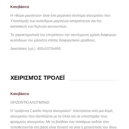
Κατεβάσετε
Η «θύρα μαγνητών» είναι ένα μηχανικό σύστημα αλουμινίου που
Υποστήριξη των κυλίνδρων μαγνητών απαραίτητων για την
κατασκευή των διχτυών κουνουπιών.
Τα χαρακτηριστικά του επιτρέπουν την ταυτόχρονη χρήση διάφορων
κυλίνδρων του μαγνήτη επίσης διαφορετικού μεγέθους.
Διαστάσεις (χιλ.): 400x1070x460
ΧΕΙΡΙΣΜΌΣ ΤΡΌΛΕΪ
Κατεβάσετε
ΟΡΙΖΌΝΤΙΟ ΑΛΟΥΜΊΝΙΟ
Η "οριζόντια Carello πόρτα αλουμινίου"
Αποτελείται από μια δομή
αλουμινίου που εξοπλίζεται με τα όπλα για να υποστηρίξει τους
φραγμούς αλουμινίου. Με τη βοήθεια των τεσσάρων ροδών που
τοποθετούνται στη βάση είναι δυνατό να γίνει η μετατόπιση του ίδιου.