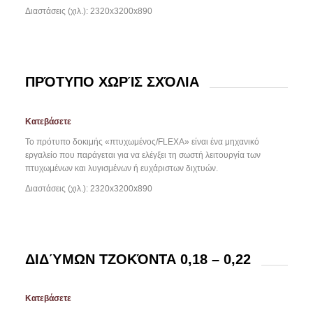
Διαστάσεις (χιλ.): 2320x3200x890
ΠΡΌΤΥΠΟ ΧΩΡΊΣ ΣΧΌΛΙΑ
Κατεβάσετε
Το πρότυπο δοκιμής «πτυχωμένος/FLEXA» είναι ένα μηχανικό
εργαλείο που παράγεται για να ελέγξει τη σωστή λειτουργία των
πτυχωμένων και λυγισμένων ή ευχάριστων διχτυών.
Διαστάσεις (χιλ.): 2320x3200x890
ΔΙΔΎΜΩΝ ΤΖΟΚΌΝΤΑ 0,18 – 0,22
Κατεβάσετε