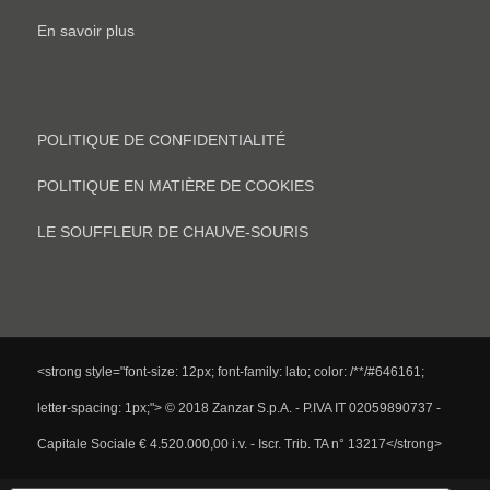
En savoir plus
POLITIQUE DE CONFIDENTIALITÉ
POLITIQUE EN MATIÈRE DE COOKIES
LE SOUFFLEUR DE CHAUVE-SOURIS
<strong style="font-size: 12px; font-family: lato; color: /**/#646161;
letter-spacing: 1px;"> © 2018 Zanzar S.p.A. - P.IVA IT 02059890737 -
Capitale Sociale € 4.520.000,00 i.v. - Iscr. Trib. TA n° 13217</strong>