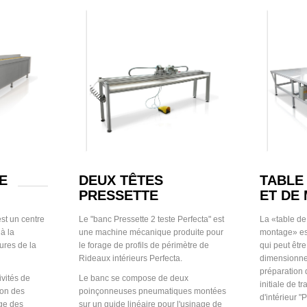
E
DEUX TÊTES
TABLE
PRESSETTE
ET DE
st un centre
Le "banc Pressette 2 teste Perfecta" est
La «table d
 à la
une machine mécanique produite pour
montage» est
ures de la
le forage de profils de périmètre de
qui peut être
Rideaux intérieurs Perfecta.
dimensionne
préparation 
ivités de
Le banc se compose de deux
initiale de t
ion des
poinçonneuses pneumatiques montées
d'intérieur "
age des
sur un guide linéaire pour l'usinage de