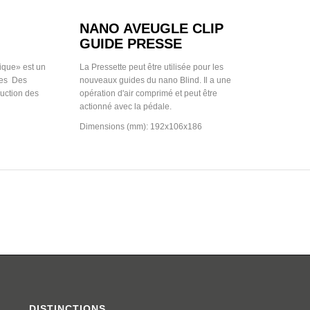
NANO AVEUGLE CLIP
GUIDE PRESSE
ique» est un
La Pressette peut être utilisée pour les
es
Des
nouveaux guides du nano Blind.
Il a une
duction des
opération d'air comprimé et peut être
actionné avec la pédale.
Dimensions (mm): 192x106x186
DISTINCTIONS