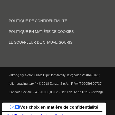
POLITIQUE DE CONFIDENTIALITÉ
POLITIQUE EN MATIÈRE DE COOKIES
LE SOUFFLEUR DE CHAUVE-SOURIS
<strong style="font-size: 12px; font-family: lato; color: /**/#646161;
letter-spacing: 1px;"> © 2018 Zanzar S.p.A. - P.IVA IT 02059890737 -
Capitale Sociale € 4.520.000,00 i.v. - Iscr. Trib. TA n° 13217</strong>
Vos choix en matière de confidentialité