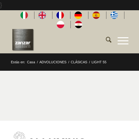
}
Estás en:
Casa
/
ADVOLUCIONES
/
CLÁSICAS
/
LIGHT 55