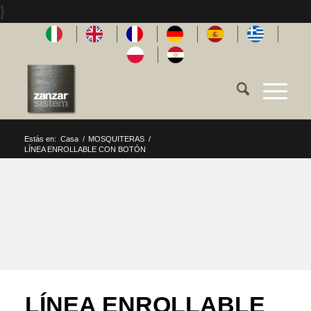
}
Estás en:
Casa
/
MOSQUITERAS
/
LÍNEA ENROLLABLE CON BOTÓN
LÍNEA ENROLLABLE