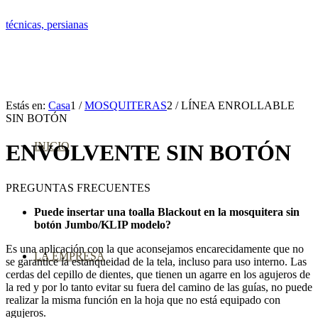
Estás en:
Casa
1
/
MOSQUITERAS
2
/
LÍNEA ENROLLABLE
SIN BOTÓN
INICIO
ENVOLVENTE SIN BOTÓN
PREGUNTAS FRECUENTES
Puede insertar una toalla Blackout en la mosquitera sin
botón Jumbo/KLIP modelo?
Es una aplicación con la que aconsejamos encarecidamente que no
LA EMPRESA
se garantice la estanqueidad de la tela, incluso para uso interno. Las
cerdas del cepillo de dientes, que tienen un agarre en los agujeros de
la red y por lo tanto evitar su fuera del camino de las guías, no puede
realizar la misma función en la hoja que no está equipado con
agujeros.