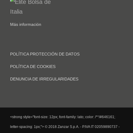
Más información
POLÍTICA PROTECCIÓN DE DATOS
POLÍTICA DE COOKIES
DENUNCIA DE IRREGULARIDADES
<strong style="font-size: 12px; font-family: lato; color: /**/#646161;
letter-spacing: 1px;"> © 2018 Zanzar S.p.A. - P.IVA IT 02059890737 -