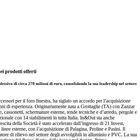
i prodotti offerti
ssivo di circa 270 milioni di euro, consolidando la sua leadership nel settore
essori per il foro finestra, ha siglato un accordo per l’acquisizione
nni di esperienza. Originariamente nata a Grottaglie (TA) con Zanzar
e, cassonetti, schermature esterne, tende tecniche e d’arredo, pergole e
onale con 14 stabilimenti in tutta Italia. In&Out sta anche
scita della Società è stato accelerato dall’ingresso di 21 Invest,
nee esterne, con l’acquisizione di Palagina, Proline e Pasini. Il
ore di rilievo nel settore degli avvolgibili in alluminio e PVC. La sua