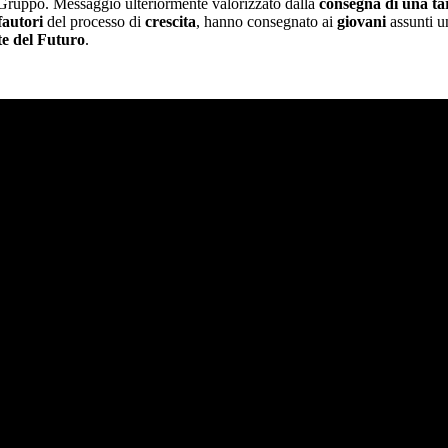
l Gruppo. Messaggio ulteriormente valorizzato dalla
consegna di una ta
fautori
del processo di
crescita
, hanno consegnato ai
giovani
assunti 
te del Futuro
.