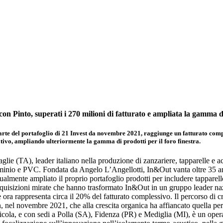
con Pinto, superati i 270 milioni di fatturato e ampliata la gamma de
rte del portafoglio di 21 Invest da novembre 2021, raggiunge un fatturato comple
tativo, ampliando ulteriormente la gamma di prodotti per il foro finestra.
e (TA), leader italiano nella produzione di zanzariere, tapparelle e acc
lluminio e PVC. Fondata da Angelo L’Angellotti, In&Out vanta oltre 35 a
ualmente ampliato il proprio portafoglio prodotti per includere tapparell
cquisizioni mirate che hanno trasformato In&Out in un gruppo leader nazi
ora rappresenta circa il 20% del fatturato complessivo. Il percorso di cre
el novembre 2021, che alla crescita organica ha affiancato quella per li
ola, e con sedi a Polla (SA), Fidenza (PR) e Mediglia (MI), è un operat