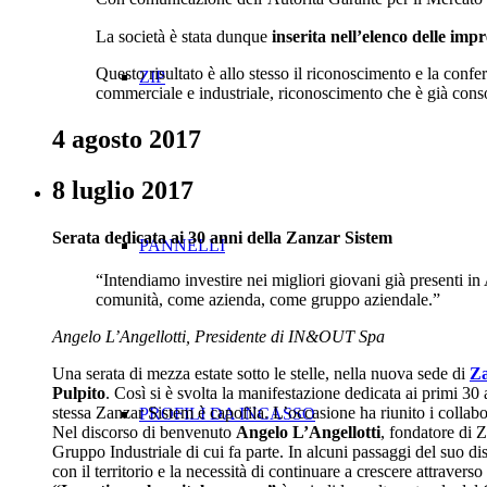
La società è stata dunque
inserita nell’elenco delle impr
Questo risultato è allo stesso il riconoscimento e la confe
ZIP
commerciale e industriale, riconoscimento che è già consoli
4 agosto 2017
8 luglio 2017
Serata dedicata ai 30 anni della Zanzar Sistem
PANNELLI
“Intendiamo investire nei migliori giovani già presenti i
comunità, come azienda, come gruppo aziendale.”
Angelo L’Angellotti, Presidente di IN&OUT Spa
Una serata di mezza estate sotto le stelle, nella nuova sede di
Za
Pulpito
. Così si è svolta la manifestazione dedicata ai primi 30 
stessa Zanzar Sistem è capofila. L’occasione ha riunito i collaborat
PROFILI DA INCASSO
Nel discorso di benvenuto
Angelo L’Angellotti
, fondatore di
Gruppo Industriale di cui fa parte. In alcuni passaggi del suo di
con il territorio e la necessità di continuare a crescere attravers