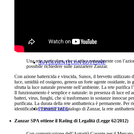
AVVOLGENTI SENZA BOTTONE
Una rete particolare, che si attiva naturalmente con l’azion
AVVOLGENTI CON BOTTONE
possibile richiedere sulle zanzariere Zanzar.
Con azione battericida e virucida, Sunox, il brevetto utilizzato 
luce, umidità ed ossigeno, genera un forte agente ossidante, in 
sfrutta la luce naturale presente nell’ambiente. La rete purifica 
Il funzionamento è semplice e naturale: in presenza di luce ed ari
batteri, virus, funghi, che si trasformano in sostanze innocue pe
purificata. La durata della rete antibatterica è permanente. Per r
PLISSETTATE
identificabile. Presente nel catalogo di Zanzar, la rete antibatteri
Zanzar SPA ottiene il Rating di Legalità (Legge 62/2012)
Con comunicazione dell’Autorità Garante per il Mercato