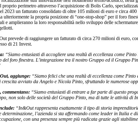
 focalizzazione sull’innovazione nell’isolamento termo-acustico, nella ge
 proprio perimetro attraverso l’acquisizione di Bolis Carlo, specializzat
nel 2023 un fatturato consolidato di oltre 105 milioni di euro e circa 4
a ulteriormente la propria posizione di “one-stop-shop” per il foro fine
ali e amplieranno la loro responsabilità nello sviluppo delle schermature
llotti.
t prevede di raggiungere un fatturato di circa 270 milioni di euro, con 
sso di 21 Invest.
a:
“Siamo entusiasti di
accogliere una realtà di eccellenza come Pint
p del foro
finestra. L’integrazione tra il nostro Gruppo ed il Gruppo 
”
Out, aggiunge:
“Siamo felici
che una realtà di eccellenza come Pinto a
i crescita
avviato da Angelo e Nicola Pinto, sfruttando le numerose oppo
to, commentano:
“Siamo
entusiasti di entrare a far parte di questo pro
uppo, non
solo delle società del Gruppo Pinto, ma di tutte le attività d
onclude:
“In&Out rappresenta
esattamente il tipo di storia imprendito
a e determinazione,
l’azienda si sta affermando come leader in Italia e di
ccupazione, con una presenza sempre più radicata grazie agli stabiliment