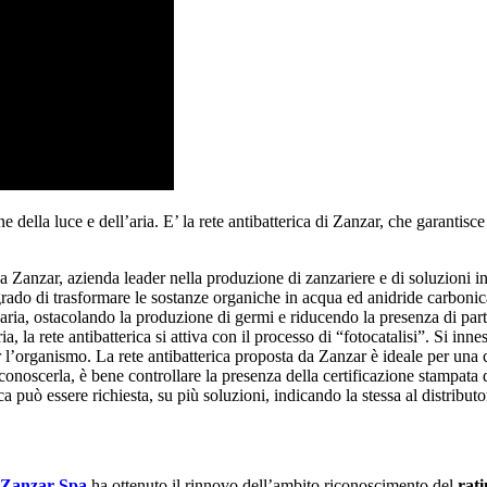
e della luce e dell’aria. E’ la rete antibatterica di Zanzar, che garantis
da Zanzar, azienda leader nella produzione di zanzariere e di soluzioni in
grado di trasformare le sostanze organiche in acqua ed anidride carbonic
l’aria, ostacolando la produzione di germi e riducendo la presenza di part
a, la rete antibatterica si attiva con il processo di “fotocatalisi”. Si i
r l’organismo. La rete antibatterica proposta da Zanzar è ideale per una c
iconoscerla, è bene controllare la presenza della certificazione stampata d
ca può essere richiesta, su più soluzioni, indicando la stessa al distributor
Zanzar Spa
ha ottenuto il rinnovo dell’ambito riconoscimento del
rati