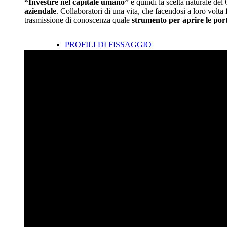
“Investire nel capitale umano”
è quindi la scelta naturale de
aziendale
. Collaboratori di una vita, che facendosi a loro volta
trasmissione di conoscenza quale
strumento per aprire le por
PROFILI DI FISSAGGIO
RETE ECOBONUS
AVVOLGIBILI