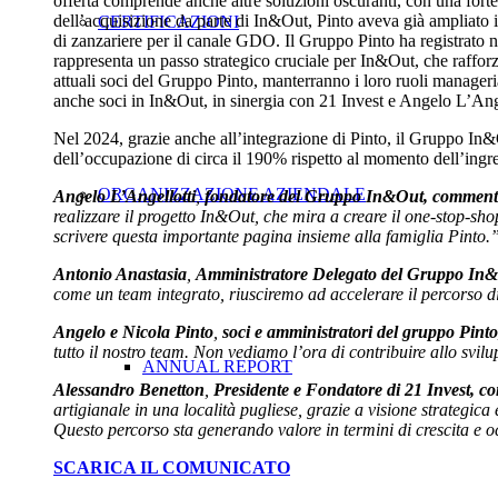
offerta comprende anche altre soluzioni oscuranti, con una forte
dell’acquisizione da parte di In&Out, Pinto aveva già ampliato il
CERTIFICAZIONI
di zanzariere per il canale GDO. Il Gruppo Pinto ha registrato 
rappresenta un passo strategico cruciale per In&Out, che rafforz
attuali soci del Gruppo Pinto, manterranno i loro ruoli manageri
anche soci in In&Out, in sinergia con 21 Invest e Angelo L’Ange
Nel 2024, grazie anche all’integrazione di Pinto, il Gruppo In&Ou
dell’occupazione di circa il 190% rispetto al momento dell’ingre
ORGANIZZAZIONE AZIENDALE
Angelo L’Angellotti
,
fondatore del Gruppo In&Out, comment
realizzare il progetto In&Out, che mira a creare il one-stop-sho
scrivere questa importante pagina insieme alla famiglia
Pinto.
Antonio Anastasia
,
Amministratore Delegato del Gruppo In&
come un team integrato, riusciremo ad accelerare il percorso d
Angelo e Nicola Pinto
,
soci e amministratori del gruppo Pin
tutto il nostro team. Non vediamo l’ora di contribuire allo svil
ANNUAL REPORT
Alessandro Benetton
,
Presidente e Fondatore di 21 Invest, c
artigianale in una località pugliese, grazie a visione strategic
Questo percorso sta generando valore in termini di crescita e
o
SCARICA IL COMUNICATO