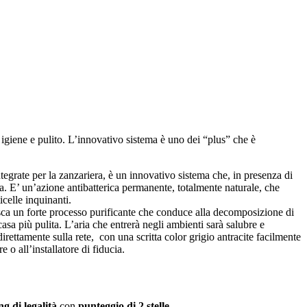
ce igiene e pulito. L’innovativo sistema è uno dei “plus” che è
tegrate per la zanzariera, è un innovativo sistema che, in presenza di
a. E’ un’azione antibatterica permanente, totalmente naturale, che
icelle inquinanti.
nnesca un forte processo purificante che conduce alla decomposizione di
asa più pulita. L’aria che entrerà negli ambienti sarà salubre e
irettamente sulla rete, con una scritta color grigio antracite facilmente
e o all’installatore di fiducia.
ng di legalità
con
punteggio di 2 stelle
.