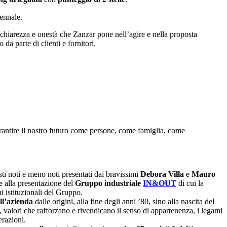
ennale.
a, chiarezza e onestà che Zanzar pone nell’agire e nella proposta
da parte di clienti e fornitori.
arantire il nostro futuro come persone, come famiglia, come
sti noti e meno noti presentati dai bravissimi
Debora Villa
e
Mauro
e alla presentazione del
Gruppo industriale
IN&OUT
di cui la
ni istituzionali del Gruppo.
ell’azienda
dalle origini, alla fine degli anni ’80, sino alla nascita del
, valori che rafforzano e rivendicano il senso di appartenenza, i legami
erazioni.