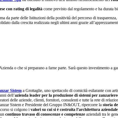
ese con rating di legalità
come previsto dal regolamento e ha durata bi
rma da parte delle Istituzioni della positività del percorso di trasparenz
dato dalla crescita realizzata negli ultimi anni grazie all’apprezzamento 
n Azienda o che si preparano a farne parte. Sarà questo investimento a g
nzar Sistem
a Grottaglie, uno spettacolo di comicità esilarante con arti
anni dell’
azienda leader per la produzione di sistemi per zanzariere
ori delle aziende, clienti, fornitori, consulenti e tutte la rete di relazio
 Zanzar Sistem e Presidente del Gruppo IN&OUT, ripercorre la
storia d
scorso si colgono i
valori su cui si è costruita l’architettura aziendale
o un
continuo travaso di conoscenze e competenze
aziendali tra le gen