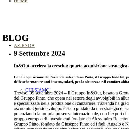
HOME
BLOG
AZIENDA
9 Settembre 2024
In&Out accelera la crescita: quarta acquisizione strategica 
Con l’acquisizione dell’azienda salernitana Pinto, il Gruppo In&Out, pa
delle schermature anti-insetto, solari, per la sicurezza e il comfort abi
CHI SIAMO
Treviso, 09 settembre 2024 – Il Gruppo In&Out, basato a Grottagli
del Gruppo Pinto, che opera nel settore degli avvolgibili in a
e specializzata nella produzione di zanzariere, l’azienda ha grad
oscuranti. Questo sviluppo è stato guidato da una strategia di a
potenziando la propria presenza internazionale, con l’export che 
gruppo europeo di investimenti fondato da Alessandro Benetton, n
Gruppo Pinto, fondato da Giuseppe Pinto ed i figli, Angelo e Nic