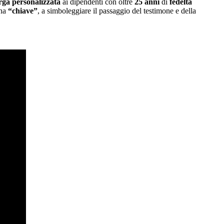
rga personalizzata
ai dipendenti con oltre
25 anni
di
fedeltà
una
“chiave”
, a simboleggiare il passaggio del testimone e della