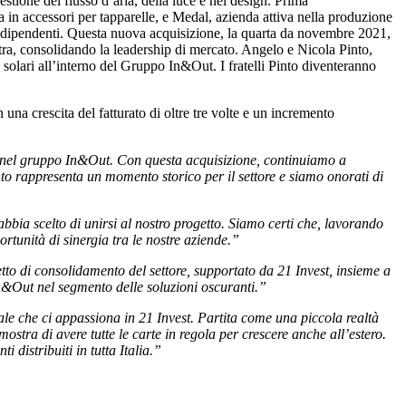
stione del flusso d’aria, della luce e nel design. Prima
a in accessori per tapparelle, e Medal, azienda attiva nella produzione
00 dipendenti. Questa nuova acquisizione, la quarta da novembre 2021,
stra, consolidando la leadership di mercato. Angelo e Nicola Pinto,
 solari all’interno del Gruppo In&Out. I fratelli Pinto diventeranno
una crescita del fatturato di oltre tre volte e un incremento
o nel gruppo In&Out. Con questa acquisizione,
continuiamo a
Pinto rappresenta un momento storico
per il settore e siamo onorati di
bbia scelto di unirsi al nostro progetto. Siamo certi
che, lavorando
rtunità di sinergia tra le nostre
aziende.”
getto di consolidamento del settore, supportato
da 21 Invest, insieme a
i In&Out nel segmento delle
soluzioni oscuranti.”
riale che ci appassiona in 21 Invest. Partita come una
piccola realtà
mostra di avere tutte le carte in regola per
crescere anche all’estero.
i distribuiti in tutta
Italia.”