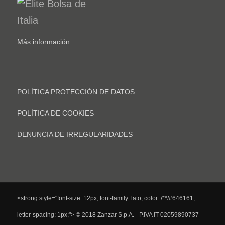
Más información
POLÍTICA PROTECCIÓN DE DATOS
POLÍTICA DE COOKIES
DENUNCIA DE IRREGULARIDADES
<strong style="font-size: 12px; font-family: lato; color: /**/#646161;
letter-spacing: 1px;"> © 2018 Zanzar S.p.A. - P.IVA IT 02059890737 -