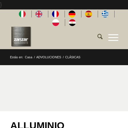
}
Estás en:
Casa
/
ADVOLUCIONES
/
CLÁSICAS
ALLUMINIO