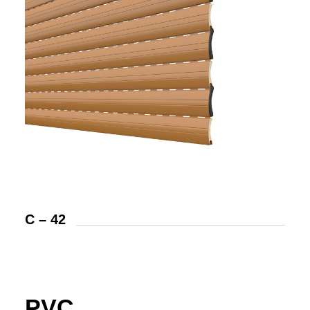
C – 42
PVC