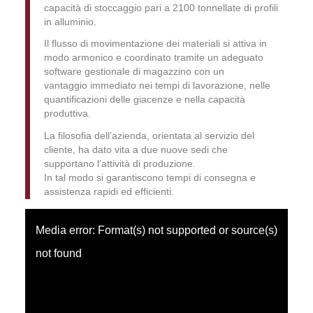
capacità di stoccaggio pari a 2100 tonnellate di profili
in alluminio.
Il flusso di movimentazione dei materiali si attiva in
modo armonico e coordinato tramite un adeguato
software gestionale di magazzino con un
vantaggio immediato nei tempi di lavorazione, nelle
quantificazioni delle giacenze e nella capacità
produttiva.
La filosofia dell’azienda, orientata al servizio del
cliente, ha dato vita a due nuove sedi che
supportano l’attività di produzione.
In tal modo si garantiscono tempi di consegna e
assistenza rapidi ed efficienti.
Media error: Format(s) not supported or source(s)
not found
Scarica il file: http://beta2.zanzarsistem.it/newbeta/wp-
content/uploads/2018/09/magazzino.mp4