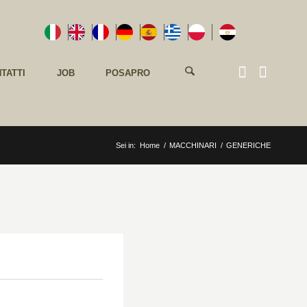
TATTI
JOB
POSAPRO
Sei in:
Home
/
MACCHINARI
/
GENERICHE