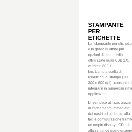
STAMPANTE
PER
ETICHETTE
La “stampante per etichette
è in grado di offrire più
opzioni di connettività
ottimizzate quali USB 2.0,
wireless 802.11
b/g. L’ampia scelta di
risoluzioni di stampa (200,
300 e 600 dpi),
consente d
integrarsi in numerosissim
applicazioni.
Di semplice utilizzo, grazie
al caricamento immediato
dei nastri ed etichette, alla
facile configurazione tramit
un ampio display LCD ed
alla semplice manutenzion