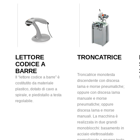
LETTORE
TRONCATRICE
CODICE A
BARRE
Troncatrice monotesta
Il “lettore codice a barre” è
discendente con discesa
costitutito da materiale
lama e morse pneumatiche;
plastico, dotato di cavo a
oppure con discesa lama
spirale, e piedistallo a testa
manuale e morse
regolabile.
pneumatiche; oppure
discesa lama e morse
manuali. La macchina è
realizzata in due grandi
monoblocchi: basamento in
acciaio elettrosaldato
normalizzato e gruppo testa