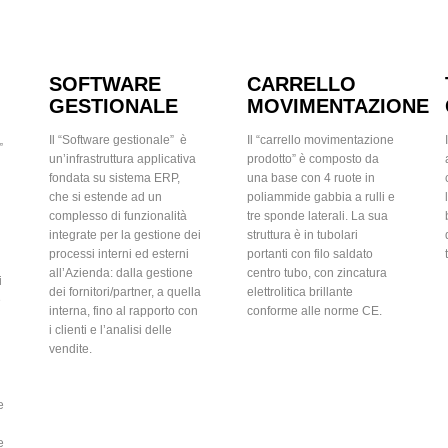
SOFTWARE
CARRELLO
GESTIONALE
MOVIMENTAZIONE
Il “Software gestionale”
è
Il “carrello movimentazione
”
un’infrastruttura applicativa
prodotto” è composto da
fondata su sistema ERP,
una base con 4 ruote in
che si estende ad un
poliammide gabbia a rulli e
complesso di funzionalità
tre sponde laterali. La sua
integrate per la gestione dei
struttura è in tubolari
processi interni ed esterni
portanti con filo saldato
all’Azienda: dalla gestione
centro tubo, con zincatura
i
dei fornitori/partner, a quella
elettrolitica brillante
e
interna, fino al rapporto con
conforme alle norme CE.
i clienti e l’analisi delle
vendite.
e
e