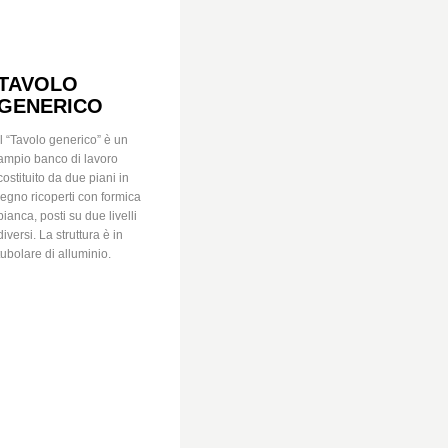
TAVOLO
GENERICO
Il “Tavolo generico” è un
ampio banco di lavoro
costituito da due piani in
legno ricoperti con formica
bianca, posti su due livelli
diversi. La struttura è in
tubolare di alluminio.