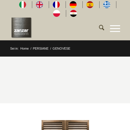
Sei in:
Home
/
PERSIANE
/
GENOVESE