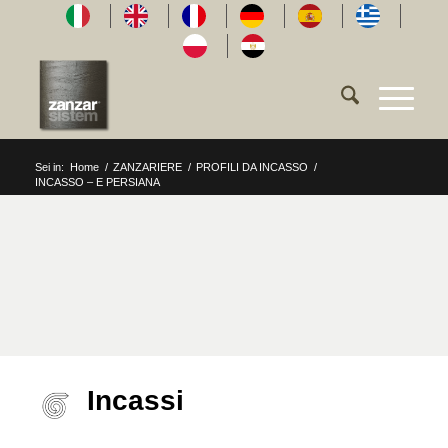
Sei in:
Home
/
ZANZARIERE
/
PROFILI DA INCASSO
/
INCASSO – E PERSIANA
Incassi