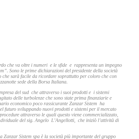
ardo che va oltre i numeri e le sfide e rappresenta un impegno
em”. Sono le prime dichiarazioni del presidente della società
che sarà facile da ricordare soprattutto per coloro che con
zzanotte sede della Borsa Italiana.
mpresa del sud che attraverso i suoi prodotti e i sistemi
 agitato delle turbolenze che sono state prima finanziarie e
scenario economico poco rassicurante Zanzar Sistem ha
l futuro sviluppando nuovi prodotti e sistemi per il mercato
e procedure attraverso le quali questo viene commercializzato,
ividuale del sig. Angelo L’Angellotti, che iniziò l’attività di
 la Zanzar Sistem spa è la società più importante del gruppo