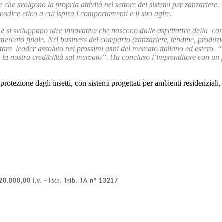
te che svolgono la propria attività nel settore dei sistemi per zanzariere
dice etico a cui ispira i comportamenti e il suo agire.
 si sviluppano idee innovative che nascono dalle aspettative della comuni
mercato finale.
Nel business del comparto (zanzariere, tendine, produzio
tare leader assoluto nei prossimi anni del mercato italiano ed estero. “Q
 la nostra credibilità sul mercato”. Ha concluso l’imprenditore con un 
rotezione dagli insetti, con sistemi progettati per ambienti residenziali,
0.000,00 i.v. - Iscr. Trib. TA n° 13217