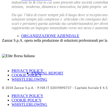
industriale In & Out in cui sono presenti altre società controlla
mission, moderna, dinamica e innovativa, ha fatto proprio un co
Da qui l’idea di essere sempre più il luogo dove si recepiscono e
soluzioni sempre più complesse e articolate che emergono dal 
scuri e persiane) questa azienda sta caratterizzandosi per diven
rappresenta un impegno innanzitutto verso noi stessi e aumenta
ORGANIZZAZIONE AZIENDALE
Zanzar S.p.A. opera nella produzione di soluzioni professionali per la p
RICONOSCIMENTI
Scopri di più
PRIVACY POLICY
ANNUAL REPORT
COOKIE POLICY
WHISTLEBLOWING
© 2018 Zanzar S.p.A. - P.IVA IT 02059890737 - Capitale Sociale € 4.52
PRIVACY POLICY
COOKIE POLICY
WHISTLEBLOWING