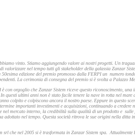
 abbiamo vinto. Stiamo aggiungendo valore ai nostri progetti. Un tragu
 valorizzare nel tempo tutti gli stakeholder della galassia Zanzar Sist
 la 50esima edizione del premio promosso dalla FERPI un numero tondo 
pendenti. La cerimonia di consegna del premio si è svolta a Palazzo Me
 ed è con orgoglio che Zanzar Sistem riceve questo riconoscimento, una i
. In questi ultimi anni non è stato facile tenere la nave in rotta nel mare
 hanno colpito e colpiscono ancora il nostro paese. Eppure in questo 
termine importanti investimenti e acquisizioni, continuando a credere ne
nel mercato interno, la credibilità sulla qualità di un prodotto e sull
adottato nel tempo. Questa società ritrova le sue origini nella ditta ind
stem srl che nel 2005 si è trasformata in Zanzar Sistem spa. Attualmente