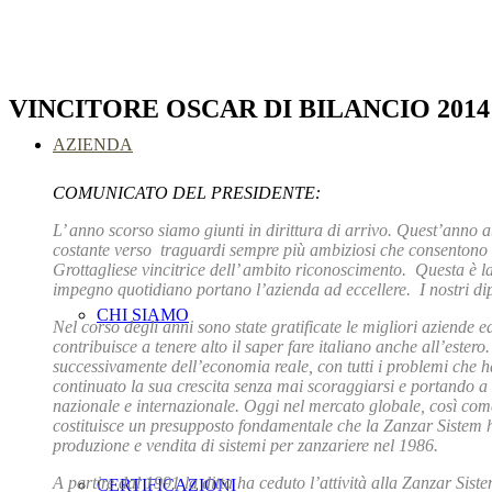
VINCITORE OSCAR DI BILANCIO 2014
AZIENDA
COMUNICATO DEL PRESIDENTE:
L’ anno scorso siamo giunti in dirittura di arrivo. Quest’anno
costante verso traguardi sempre più ambiziosi che consentono di
Grottagliese vincitrice dell’ ambito riconoscimento. Questa è
impegno quotidiano portano l’azienda ad eccellere. I nostri di
CHI SIAMO
Nel corso degli anni sono state gratificate le migliori aziende
contribuisce a tenere alto il saper fare italiano anche all’estero
successivamente dell’economia reale, con tutti i problemi che
continuato la sua crescita senza mai scoraggiarsi e portando a 
nazionale e internazionale. Oggi nel mercato globale, così come 
costituisce un presupposto fondamentale che la Zanzar Sistem ha 
produzione e vendita di sistemi per zanzariere nel 1986.
A partire dal 1991 la ditta ha ceduto l’attività alla Zanzar Si
CERTIFICAZIONI