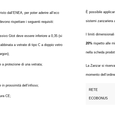
È possibile applica
isto dall’ENEA, per poter
aderire all’eco
sistemi
zanzariera a
 devono
rispettare i seguenti requisiti:
I limiti dimensionali 
ssivo Gtot deve essere inferiore a 0,35 (si
20%
rispetto alle m
abbinata a vetrate di tipo C a doppio vetro
nella scheda prodot
argon);
 a protezione di una vetrata;
La Zanzar si riserva d
momento dell’ordine
 in prossimità dell’infisso;
RETE
ura CE;
ECOBONUS