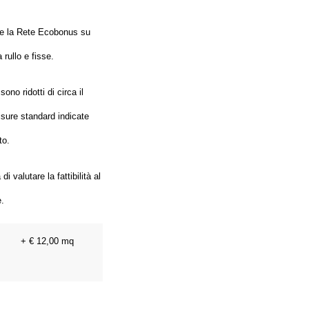
re la Rete Ecobonus su
 rullo e fisse.
sono ridotti di circa il
isure standard indicate
to.
i valutare la fattibilità al
.
+ € 12,00 mq