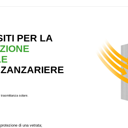
ITI PER LA
ZIONE
LE
 ZANZARIERE
 trasmittanza solare.
protezione di una vetrata;