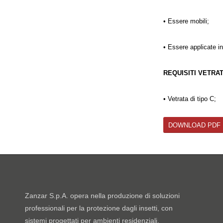
• Essere mobili;
• Essere applicate in
REQUISITI VETRA
• Vetrata di tipo C;
DOWNLOAD PDF
Zanzar S.p.A. opera nella produzione di soluzioni
professionali per la protezione dagli insetti, con
sistemi progettati per ambienti residenziali,