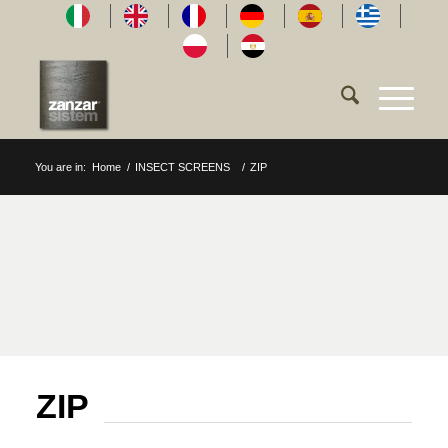
You are in:
Home
/
INSECT SCREENS
/
ZIP
ZIP