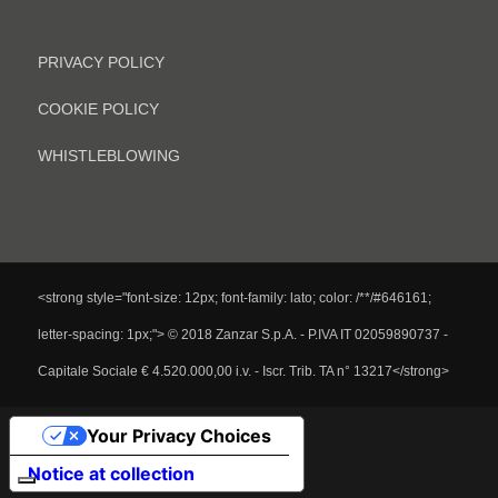
PRIVACY POLICY
COOKIE POLICY
WHISTLEBLOWING
<strong style="font-size: 12px; font-family: lato; color: /**/#646161;
letter-spacing: 1px;"> © 2018 Zanzar S.p.A. - P.IVA IT 02059890737 -
Capitale Sociale € 4.520.000,00 i.v. - Iscr. Trib. TA n° 13217</strong>
Your Privacy Choices
Notice at collection