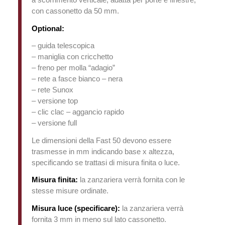
a scorrimento verticale, adatta per porte e finestre,
con cassonetto da 50 mm.
Optional:
– guida telescopica
– maniglia con cricchetto
– freno per molla “adagio”
– rete a fasce bianco – nera
– rete Sunox
– versione top
– clic clac – aggancio rapido
– versione full
Le dimensioni della Fast 50 devono essere
trasmesse in mm indicando base x altezza,
specificando se trattasi di misura finita o luce.
Misura finita:
la zanzariera verrà fornita con le
stesse misure ordinate.
Misura luce (specificare):
la zanzariera verrà
fornita 3 mm in meno sul lato cassonetto.