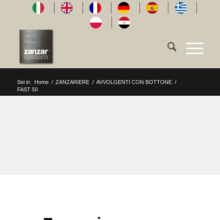
Sei in:
Home
/
ZANZARIERE
/
AVVOLGENTI CON BOTTONE
/
FAST 50