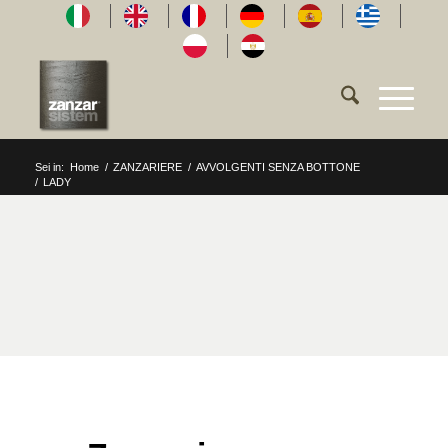
Sei in:
Home
/
ZANZARIERE
/
AVVOLGENTI SENZA BOTTONE
/
LADY