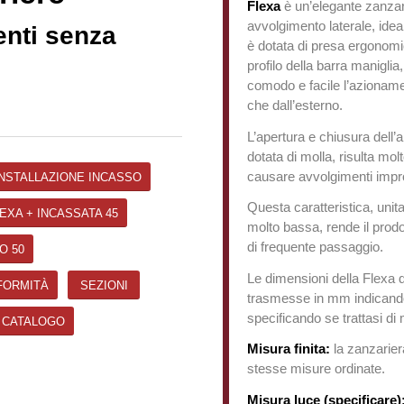
Flexa
è un’elegante zanzar
avvolgimento laterale, ideal
enti senza
è dotata di presa ergonomic
profilo della barra manigli
comodo e facile l’azionamen
che dall’esterno.
L’apertura e chiusura dell’
dotata di molla, risulta mol
causare avvolgimenti impro
INSTALLAZIONE INCASSO
Questa caratteristica, unita
EXA + INCASSATA 45
molto bassa, rende il prodot
di frequente passaggio.
O 50
Le dimensioni della Flexa
FORMITÀ
SEZIONI
trasmesse in mm indicando
specificando se trattasi di 
CATALOGO
Misura finita:
la zanzariera
stesse misure ordinate.
Misura luce (specificare)