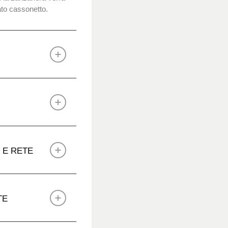
ato cassonetto.
 E RETE
TE