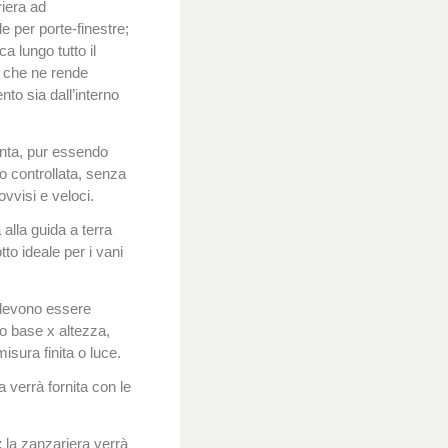
iera ad
e per porte-finestre;
a lungo tutto il
a, che ne rende
to sia dall’interno
anta, pur essendo
to controllata, senza
vvisi e veloci.
 alla guida a terra
to ideale per i vani
 devono essere
 base x altezza,
misura finita o luce.
 verrà fornita con le
:
la zanzariera verrà