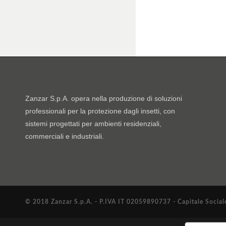
Zanzar S.p.A. opera nella produzione di soluzioni
professionali per la protezione dagli insetti, con
sistemi progettati per ambienti residenziali,
commerciali e industriali.
© 2018 Zanzar S.p.A. - P.IVA IT 02059890737 - Capitale Sociale 