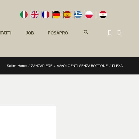
TATTI
JOB
POSAPRO
Sei in:
Home
/
ZANZARIERE
/
AVVOLGENTI SENZA BOTTONE
/
FLEXA