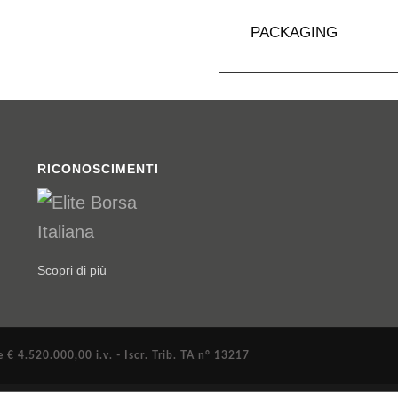
PACKAGING
RICONOSCIMENTI
Scopri di più
€ 4.520.000,00 i.v. - Iscr. Trib. TA n° 13217