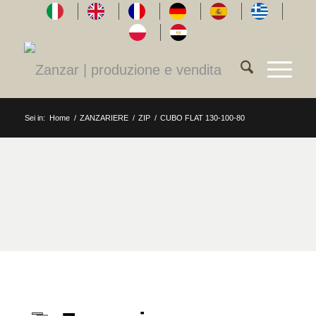
Sei in:
Home
/
ZANZARIERE
/
ZIP
/
CUBO FLAT 130-100-80